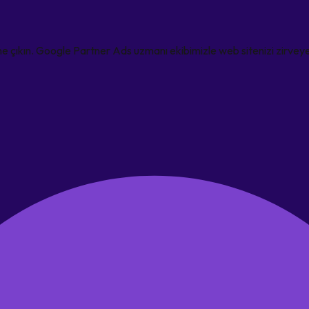
 çıkın. Google Partner Ads uzmanı ekibimizle web sitenizi zirveye