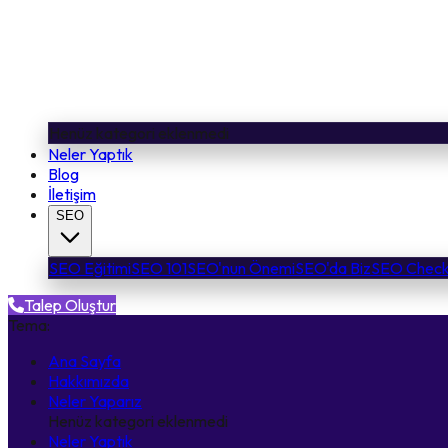
Henüz kategori eklenmedi
Neler Yaptık
Blog
İletişim
SEO
SEO Eğitimi
SEO 101
SEO'nun Önemi
SEO'da Biz
SEO Checkl
Talep Oluştur
Tema:
Ana Sayfa
Hakkımızda
Neler Yaparız
Henüz kategori eklenmedi
Neler Yaptık