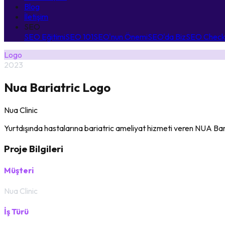
Blog
İletişim
SEO
SEO Eğitimi
SEO 101
SEO'nun Önemi
SEO'da Biz
SEO Checkl
Logo
2023
Nua Bariatric Logo
Nua Clinic
Yurtdışında hastalarına bariatric ameliyat hizmeti veren NUA Baria
Proje Bilgileri
Müşteri
Nua Clinic
İş Türü