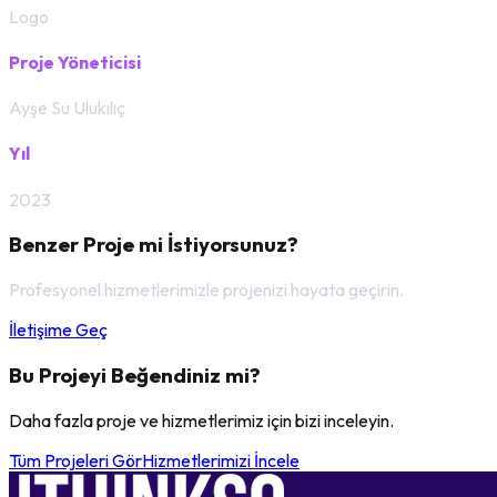
Logo
Proje Yöneticisi
Ayşe Su Ulukılıç
Yıl
2023
Benzer Proje mi İstiyorsunuz?
Profesyonel hizmetlerimizle projenizi hayata geçirin.
İletişime Geç
Bu Projeyi Beğendiniz mi?
Daha fazla proje ve hizmetlerimiz için bizi inceleyin.
Tüm Projeleri Gör
Hizmetlerimizi İncele