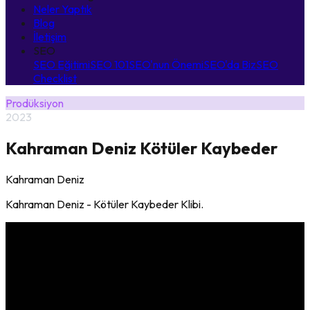
Neler Yaptık
Blog
İletişim
SEO
SEO Eğitimi
SEO 101
SEO'nun Önemi
SEO'da Biz
SEO
Checklist
Prodüksiyon
2023
Kahraman Deniz Kötüler Kaybeder
Kahraman Deniz
Kahraman Deniz - Kötüler Kaybeder Klibi.