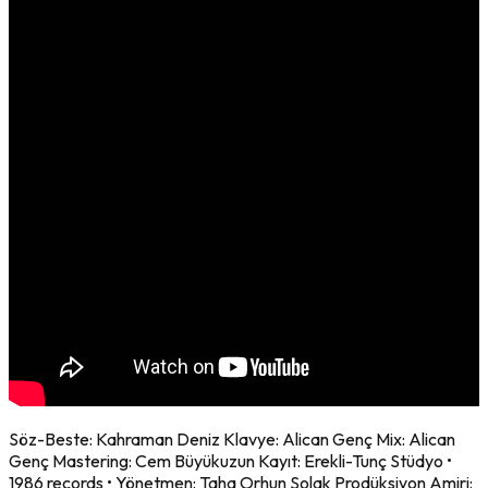
Söz-Beste: Kahraman Deniz Klavye: Alican Genç Mix: Alican
Genç Mastering: Cem Büyükuzun Kayıt: Erekli-Tunç Stüdyo •
1986 records • Yönetmen: Taha Orhun Solak Prodüksiyon Amiri: