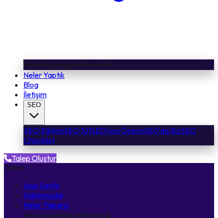
Henüz kategori eklenmedi
Neler Yaptık
Blog
İletişim
SEO
SEO Eğitimi
SEO 101
SEO'nun Önemi
SEO'da Biz
SEO
Checklist
Talep Oluştur
Tema:
Ana Sayfa
Hakkımızda
Neler Yaparız
Henüz kategori eklenmedi