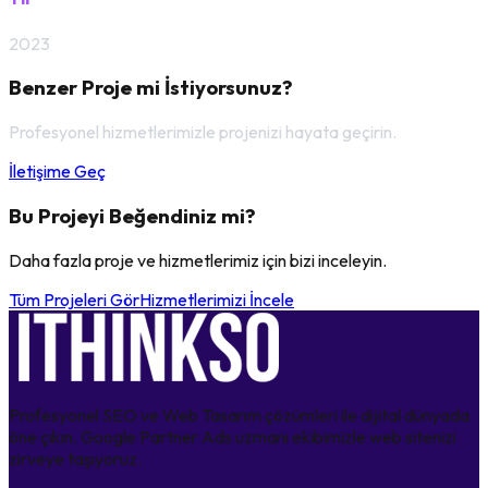
2023
Benzer Proje mi İstiyorsunuz?
Profesyonel hizmetlerimizle projenizi hayata geçirin.
İletişime Geç
Bu Projeyi Beğendiniz mi?
Daha fazla proje ve hizmetlerimiz için bizi inceleyin.
Tüm Projeleri Gör
Hizmetlerimizi İncele
Profesyonel SEO ve Web Tasarım çözümleri ile dijital dünyada
öne çıkın. Google Partner Ads uzmanı ekibimizle web sitenizi
zirveye taşıyoruz.