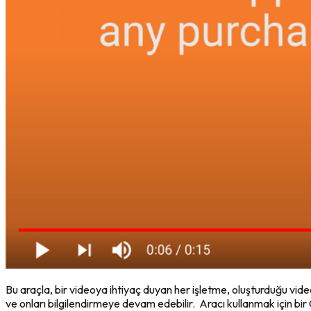
Bu araçla, bir videoya ihtiyaç duyan her işletme, oluşturduğu vid
ve onları bilgilendirmeye devam edebilir. Aracı kullanmak için bi