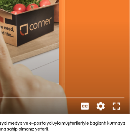
sosyal medya ve e-posta yoluyla müşterileriyle bağlantı kurmaya
na sahip olmanız yeterli.