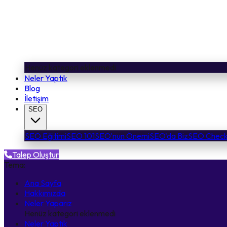
Henüz kategori eklenmedi
Neler Yaptık
Blog
İletişim
SEO
SEO Eğitimi
SEO 101
SEO'nun Önemi
SEO'da Biz
SEO Checkl
Talep Oluştur
Tema:
Ana Sayfa
Hakkımızda
Neler Yaparız
Henüz kategori eklenmedi
Neler Yaptık