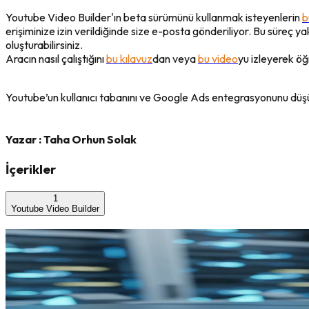
Youtube Video Builder'ın beta sürümünü kullanmak isteyenlerin
b
erişiminize izin verildiğinde size e-posta gönderiliyor. Bu süreç ya
oluşturabilirsiniz.
Aracın nasıl çalıştığını
bu kılavuz
dan veya
bu video
yu izleyerek öğr
Youtube’un kullanıcı tabanını ve Google Ads entegrasyonunu düşün
Yazar :
Taha Orhun Solak
İçerikler
1
Youtube Video Builder
Son Yazılar
2026'da Pazarlamanın Yeni Kuralları: Yapay Zeka Çağında
23 Haziran 2026