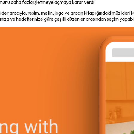
münü daha fazla işletmeye açmaya karar verdi.
r aracıyla, resim, metin, logo ve aracın kitaplığındaki müzikleri kull
ıza ve hedeflerinize göre çeşitli düzenler arasından seçim yapabilme