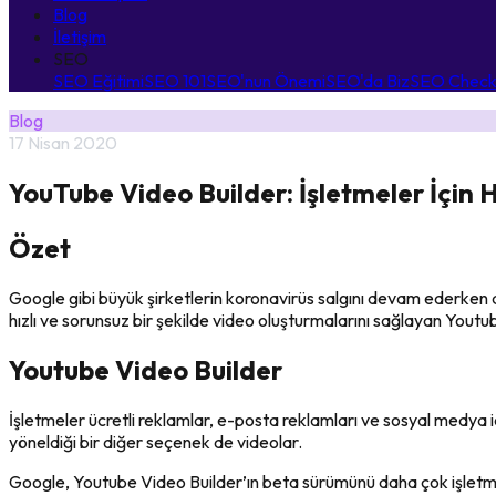
Blog
İletişim
SEO
SEO Eğitimi
SEO 101
SEO'nun Önemi
SEO'da Biz
SEO Checkl
Blog
17 Nisan 2020
YouTube Video Builder: İşletmeler İçin H
Özet
Google gibi büyük şirketlerin koronavirüs salgını devam ederken d
hızlı ve sorunsuz bir şekilde video oluşturmalarını sağlayan Youtu
Youtube Video Builder
İşletmeler ücretli reklamlar, e-posta reklamları ve sosyal medya iç
yöneldiği bir diğer seçenek de videolar.
Google, Youtube Video Builder’ın beta sürümünü daha çok işletmey