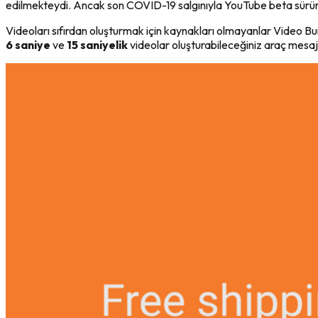
edilmekteydi. Ancak son COVID-19 salgınıyla YouTube beta sürü
Videoları sıfırdan oluşturmak için kaynakları olmayanlar Video Builde
6 saniye
ve
15 saniyelik
videolar oluşturabileceğiniz araç mesajın