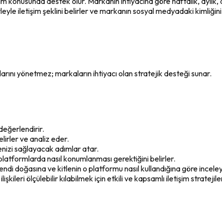
konusunda destek olur. Markanın ihtiyacına göre haftalık, aylık, d
eyle iletişim şeklini belirler ve markanın sosyal medyadaki kimliğini
ını yönetmez; markaların ihtiyacı olan stratejik desteği sunar.
değerlendirir.
elirler ve analiz eder.
enizi sağlayacak adımlar atar.
platformlarda nasıl konumlanması gerektiğini belirler.
ndi doğasına ve kitlenin o platformu nasıl kullandığına göre inceleye
ilişkileri ölçülebilir kılabilmek için etkili ve kapsamlı iletişim stratejile