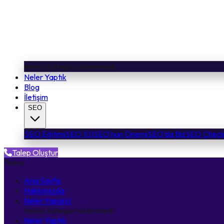
Henüz kategori eklenmedi
Neler Yaptık
Blog
İletişim
SEO
SEO Eğitimi
SEO 101
SEO'nun Önemi
SEO'da Biz
SEO Checkl
Talep Oluştur
Tema:
Ana Sayfa
Hakkımızda
Neler Yaparız
Henüz kategori eklenmedi
Neler Yaptık