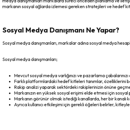
medya danışmanları markalara süreci önceden planlama ve iletişim 
markanın sosyal ağlarda izlemesi gereken stratejileri ve hedef kitl
Sosyal Medya Danışmanı Ne Yapar?
Sosyal medya danışmanları, markalar adına sosyal medya hesaplar
Sosyal medya danışmanları;
Mevcut sosyal medya varlığınızı ve pazarlama çabalarınızı 
Farklı platformlardaki hedef kitleleri tanımlar, özelliklerini b
Rakip analizi yaparak sektördeki rakiplerinizin önüne geçm
Markanızın en yüksek sosyal erişimi elde etmesi için sosyal 
Markanın görünür olmak istediği kanallarda, her bir kanalı ke
Ayrıca kullanıcı etkileşimi için gerekli öğeleri belirler, kitleyle 