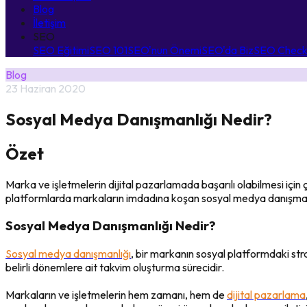
Blog
İletişim
SEO
SEO Eğitimi
SEO 101
SEO'nun Önemi
SEO'da Biz
SEO Checkl
Blog
23 Haziran 2020
Sosyal Medya Danışmanlığı Nedir?
Özet
Marka ve işletmelerin dijital pazarlamada başarılı olabilmesi için ç
platformlarda markaların imdadına koşan sosyal medya danışmanla
Sosyal Medya Danışmanlığı Nedir?
Sosyal medya danışmanlığı
, bir markanın sosyal platformdaki str
belirli dönemlere ait takvim oluşturma sürecidir.
Markaların ve işletmelerin hem zamanı, hem de
dijital pazarlama