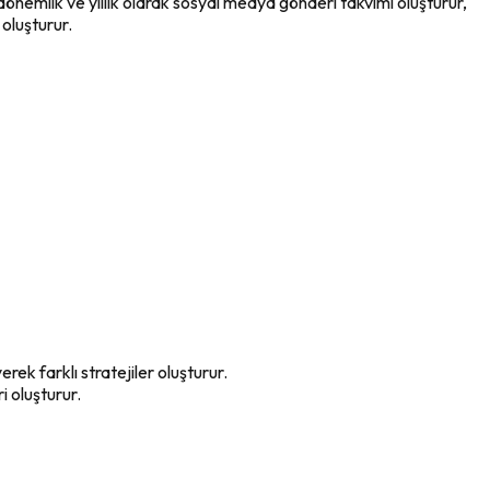
önemlik ve yıllık olarak sosyal medya gönderi takvimi oluşturur,
 oluşturur.
rek farklı stratejiler oluşturur.
ri oluşturur.