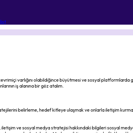
ist
evrimiçi varlığını olabildiğince büyütmesi ve sosyal platformlarda gö
rının iş alanına bir göz atalım.
atejilerini belirleme, hedef kitleye ulaşmak ve onlarla iletişim ku
, iletişim ve sosyal medya stratejisi hakkındaki bilgileri sosyal m