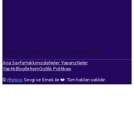
Hamidiye Mahallesi Aziz Sancar Caddesi No:2G
Ana Sayfa
Hakkımızda
Neler Yaparız
Neler
Yaptık
Blog
İletişim
Gizlilik Politikası
©
ithinkso
Sevgi ve Emek ile ❤️ .Tüm hakları saklıdır.