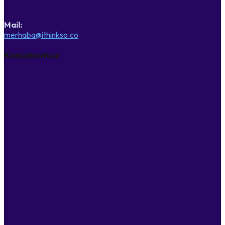
Mail:
merhaba@ithinkso.co
Konumumuz