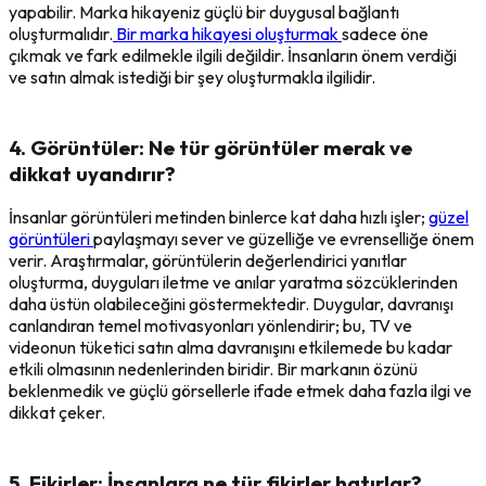
yapabilir. Marka hikayeniz güçlü bir duygusal bağlantı
oluşturmalıdır.
Bir marka hikayesi oluşturmak
sadece öne
çıkmak ve fark edilmekle ilgili değildir. İnsanların önem verdiği
ve satın almak istediği bir şey oluşturmakla ilgilidir.
4. Görüntüler: Ne tür görüntüler merak ve
dikkat uyandırır?
İnsanlar görüntüleri metinden binlerce kat daha hızlı işler;
güzel
görüntüleri
paylaşmayı sever ve güzelliğe ve evrenselliğe önem
verir. Araştırmalar, görüntülerin değerlendirici yanıtlar
oluşturma, duyguları iletme ve anılar yaratma sözcüklerinden
daha üstün olabileceğini göstermektedir. Duygular, davranışı
canlandıran temel motivasyonları yönlendirir; bu, TV ve
videonun tüketici satın alma davranışını etkilemede bu kadar
etkili olmasının nedenlerinden biridir. Bir markanın özünü
beklenmedik ve güçlü görsellerle ifade etmek daha fazla ilgi ve
dikkat çeker.
5. Fikirler: İnsanlara ne tür fikirler hatırlar?