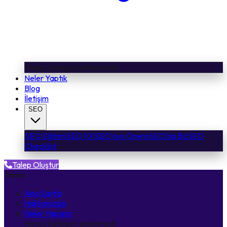
Henüz kategori eklenmedi
Neler Yaptık
Blog
İletişim
SEO
SEO Eğitimi
SEO 101
SEO'nun Önemi
SEO'da Biz
SEO
Checklist
Talep Oluştur
Tema:
Ana Sayfa
Hakkımızda
Neler Yaparız
Henüz kategori eklenmedi