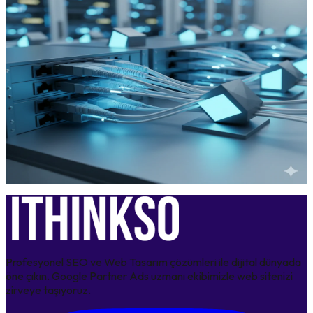
Çağında Müşteri Yolculuğu
23 Haziran 2026
2026 Google Güncellemesi: Yapay Zeka Çağında SEO ve
Web Siteleri Nasıl Değişiyor?
15 Haziran 2026
SEO Hosting ile Dijital Ayak İzinizi Silin: Google
Sıralamalarında Görünmezlik Kalkanı
8 Şubat 2026
Profesyonel SEO ve Web Tasarım çözümleri ile dijital dünyada
öne çıkın. Google Partner Ads uzmanı ekibimizle web sitenizi
zirveye taşıyoruz.