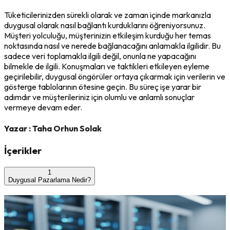
Tüketicilerinizden sürekli olarak ve zaman içinde markanızla
duygusal olarak nasıl bağlantı kurduklarını öğreniyorsunuz.
Müşteri yolculuğu, müşterinizin etkileşim kurduğu her temas
noktasında nasıl ve nerede bağlanacağını anlamakla ilgilidir. Bu
sadece veri toplamakla ilgili değil, onunla ne yapacağını
bilmekle de ilgili. Konuşmaları ve taktikleri etkileyen eyleme
geçirilebilir, duygusal öngörüler ortaya çıkarmak için verilerin ve
gösterge tablolarının ötesine geçin. Bu süreç işe yarar bir
adımdır ve müşterileriniz için olumlu ve anlamlı sonuçlar
vermeye devam eder.
Yazar :
Taha Orhun Solak
İçerikler
1
Duygusal Pazarlama Nedir?
Son Yazılar
2026'da Pazarlamanın Yeni Kuralları: Yapay Zeka