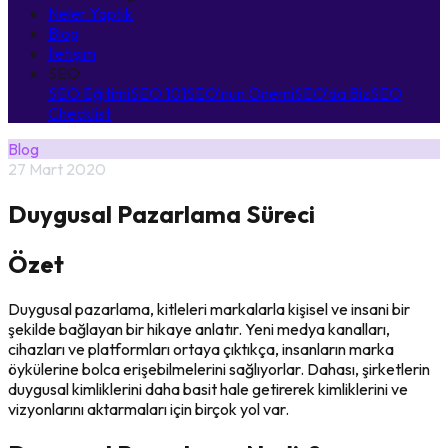
Neler Yaptık
Blog
İletişim
SEO
SEO Eğitimi
SEO 101
SEO'nun Önemi
SEO'da Biz
SEO
Checklist
Blog
27 Mart 2020
Duygusal Pazarlama Süreci
Özet
Duygusal pazarlama, kitleleri markalarla kişisel ve insani bir
şekilde bağlayan bir hikaye anlatır. Yeni medya kanalları,
cihazları ve platformları ortaya çıktıkça, insanların marka
öykülerine bolca erişebilmelerini sağlıyorlar. Dahası, şirketlerin
duygusal kimliklerini daha basit hale getirerek kimliklerini ve
vizyonlarını aktarmaları için birçok yol var.