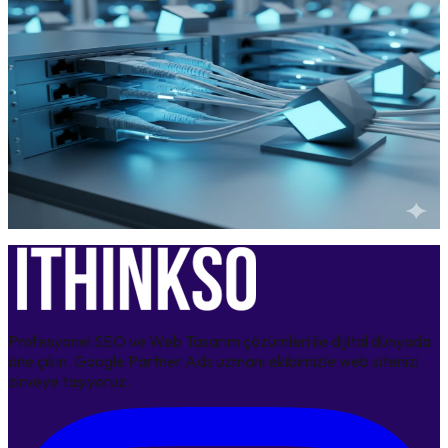
23 Haziran 2026
2026 Google Güncellemesi: Yapay Zeka Çağında SEO ve
Web Siteleri Nasıl Değişiyor?
15 Haziran 2026
SEO Hosting ile Dijital Ayak İzinizi Silin: Google
Sıralamalarında Görünmezlik Kalkanı
8 Şubat 2026
Profesyonel SEO ve Web Tasarım çözümleri ile dijital dünyada
öne çıkın. Google Partner Ads uzmanı ekibimizle web sitenizi
zirveye taşıyoruz.