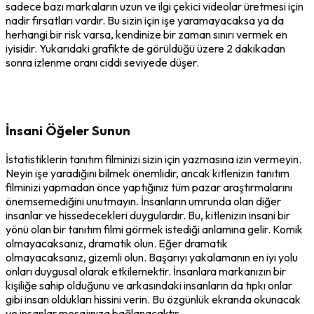
sadece bazı markaların uzun ve ilgi çekici videolar üretmesi için
nadir fırsatları vardır. Bu sizin için işe yaramayacaksa ya da
herhangi bir risk varsa, kendinize bir zaman sınırı vermek en
iyisidir. Yukarıdaki grafikte de görüldüğü üzere 2 dakikadan
sonra izlenme oranı ciddi seviyede düşer.
İnsani Öğeler Sunun
İstatistiklerin tanıtım filminizi sizin için yazmasına izin vermeyin.
Neyin işe yaradığını bilmek önemlidir, ancak kitlenizin tanıtım
filminizi yapmadan önce yaptığınız tüm pazar araştırmalarını
önemsemediğini unutmayın. İnsanların umrunda olan diğer
insanlar ve hissedecekleri duygulardır. Bu, kitlenizin insani bir
yönü olan bir tanıtım filmi görmek istediği anlamına gelir. Komik
olmayacaksanız, dramatik olun. Eğer dramatik
olmayacaksanız, gizemli olun. Başarıyı yakalamanın en iyi yolu
onları duygusal olarak etkilemektir. İnsanlara markanızın bir
kişiliğe sahip olduğunu ve arkasındaki insanların da tıpkı onlar
gibi insan oldukları hissini verin. Bu özgünlük ekranda okunacak
ve insanlar mesajınıza bağlanacaktır.