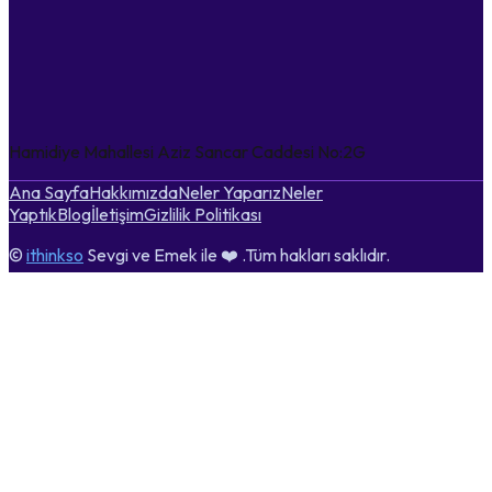
Hamidiye Mahallesi Aziz Sancar Caddesi No:2G
Ana Sayfa
Hakkımızda
Neler Yaparız
Neler
Yaptık
Blog
İletişim
Gizlilik Politikası
©
ithinkso
Sevgi ve Emek ile ❤️ .Tüm hakları saklıdır.