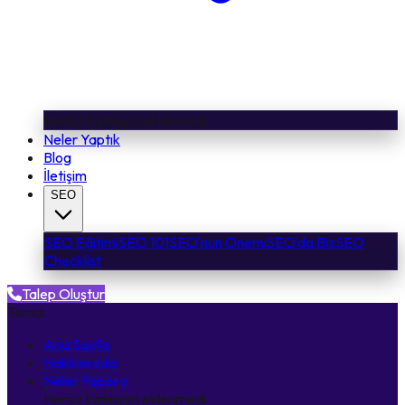
Henüz kategori eklenmedi
Neler Yaptık
Blog
İletişim
SEO
SEO Eğitimi
SEO 101
SEO'nun Önemi
SEO'da Biz
SEO
Checklist
Talep Oluştur
Tema:
Ana Sayfa
Hakkımızda
Neler Yaparız
Henüz kategori eklenmedi