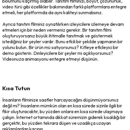
bölümünü kaçırmış olabilir. Tanıtım filminizi, boyut, çözünürlük,
video türü gibi özellikler bakımından farklı platformlara entegre
etmeli, her platformda da aynı kaliteyi sunmalısınız.
Ayrıca tanıtım filminiz oynatılırken izleyicilere izlemeye devam
etmeleri için bir neden vermeniz gerekir. Bir tanıtım filmi
oluşturuyorsanız büyük ihtimalle tanıtmak ve göstermek
istediğiniz bir şeyler vardır. Bunu etkili bir şekilde yapmanın bir
yolunu bulun. Bir ürün mü satıyorsunuz? Kitleye etkileyici bir
demo gösterin. Dinleyicilere bir şeyler mi açıklıyorsunuz?
Videonuza animasyonu entegre etmeyi düşünün.
Kısa Tutun
İnsanların filminize saatler harcayacağını düşünmüyorsunuz
değil mi? İnsanların mümkün olan en kısa sürede sizinle ilgili bir
fikir oluşturacaktır, bu yüzden onlara en kısa sürede ulaşmaya
çalışın. İnternet ortamında dikkat süremizin giderek kısaldığı bir
gerçektir, bu yüzden tekrara düşen ve uzadıkça uzayan
reklamlardan kaçının.