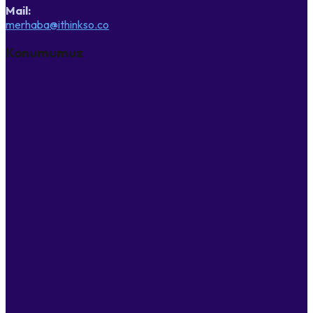
Mail:
merhaba@ithinkso.co
Konumumuz