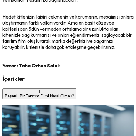
Hedef kitlenizin ilgisini çekmenin ve korumanın, mesajınızı onlara
ulaştırmanın farklı yolları vardır. Ama en basit düzeyde
kalitenizden ödün vermeden ortalama bir uzunlukta olan,
kitlenizle bağ kurmanızı ve onları eğlendirmenizi sağlayacak bir
tanıtım filmi oluşturarak marka değerinizi ve başarınızı
koruyabilir, kitlenizle daha çok etkileşime geçebilirsiniz.
Yazar :
Taha Orhun Solak
İçerikler
1
Başarılı Bir Tanıtım Filmi Nasıl Olmalı?
Son Yazılar
2026'da Pazarlamanın Yeni Kuralları: Yapay Zeka
Çağında Müşteri Yolculuğu