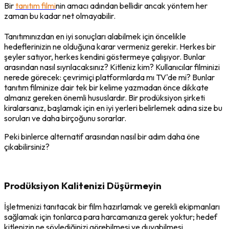
Bir
tanıtım filmi
nin amacı adından bellidir ancak yöntem her
zaman bu kadar net olmayabilir.
Tanıtımınızdan en iyi sonuçları alabilmek için öncelikle
hedeflerinizin ne olduğuna karar vermeniz gerekir. Herkes bir
şeyler satıyor, herkes kendini göstermeye çalışıyor. Bunlar
arasından nasıl sıyrılacaksınız? Kitleniz kim? Kullanıcılar filminizi
nerede görecek: çevrimiçi platformlarda mı TV'de mi? Bunlar
tanıtım filminize dair tek bir kelime yazmadan önce dikkate
almanız gereken önemli hususlardır. Bir prodüksiyon şirketi
kiralarsanız, başlamak için en iyi yerleri belirlemek adına size bu
soruları ve daha birçoğunu sorarlar.
Peki binlerce alternatif arasından nasıl bir adım daha öne
çıkabilirsiniz?
Prodüksiyon Kalitenizi Düşürmeyin
İşletmenizi tanıtacak bir film hazırlamak ve gerekli ekipmanları
sağlamak için tonlarca para harcamanıza gerek yoktur; hedef
kitlenizin ne söylediğinizi görebilmesi ve duyabilmesi