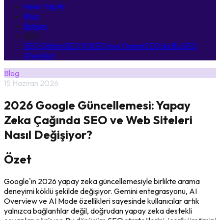
Neler Yaptık
Blog
İletişim
SEO
SEO Eğitimi
SEO 101
SEO'nun Önemi
SEO'da Biz
SEO
Checklist
Blog
15 Haziran 2026
2026 Google Güncellemesi: Yapay
Zeka Çağında SEO ve Web Siteleri
Nasıl Değişiyor?
Özet
Google'ın 2026 yapay zeka güncellemesiyle birlikte arama
deneyimi köklü şekilde değişiyor. Gemini entegrasyonu, AI
Overview ve AI Mode özellikleri sayesinde kullanıcılar artık
yalnızca bağlantılar değil, doğrudan yapay zeka destekli