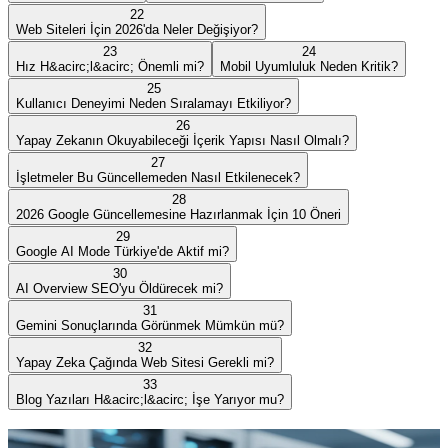
22
Web Siteleri İçin 2026'da Neler Değişiyor?
23
24
Hız H&acirc;l&acirc; Önemli mi?
Mobil Uyumluluk Neden Kritik?
25
Kullanıcı Deneyimi Neden Sıralamayı Etkiliyor?
26
Yapay Zekanın Okuyabileceği İçerik Yapısı Nasıl Olmalı?
27
İşletmeler Bu Güncellemeden Nasıl Etkilenecek?
28
2026 Google Güncellemesine Hazırlanmak İçin 10 Öneri
29
Google AI Mode Türkiye'de Aktif mi?
30
AI Overview SEO'yu Öldürecek mi?
31
Gemini Sonuçlarında Görünmek Mümkün mü?
32
Yapay Zeka Çağında Web Sitesi Gerekli mi?
33
Blog Yazıları H&acirc;l&acirc; İşe Yarıyor mu?
Son Yazılar