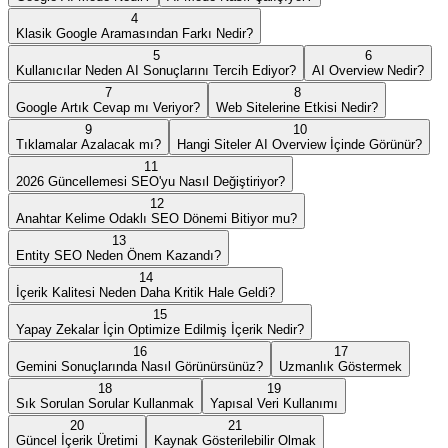
4
Klasik Google Aramasından Farkı Nedir?
5
6
Kullanıcılar Neden AI Sonuçlarını Tercih Ediyor?
AI Overview Nedir?
7
8
Google Artık Cevap mı Veriyor?
Web Sitelerine Etkisi Nedir?
9
10
Tıklamalar Azalacak mı?
Hangi Siteler AI Overview İçinde Görünür?
11
2026 Güncellemesi SEO'yu Nasıl Değiştiriyor?
12
Anahtar Kelime Odaklı SEO Dönemi Bitiyor mu?
13
Entity SEO Neden Önem Kazandı?
14
İçerik Kalitesi Neden Daha Kritik Hale Geldi?
15
Yapay Zekalar İçin Optimize Edilmiş İçerik Nedir?
16
17
Gemini Sonuçlarında Nasıl Görünürsünüz?
Uzmanlık Göstermek
18
19
Sık Sorulan Sorular Kullanmak
Yapısal Veri Kullanımı
20
21
Güncel İçerik Üretimi
Kaynak Gösterilebilir Olmak