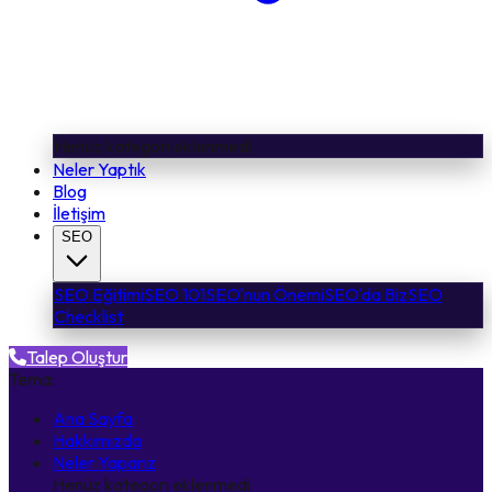
Henüz kategori eklenmedi
Neler Yaptık
Blog
İletişim
SEO
SEO Eğitimi
SEO 101
SEO'nun Önemi
SEO'da Biz
SEO
Checklist
Talep Oluştur
Tema:
Ana Sayfa
Hakkımızda
Neler Yaparız
Henüz kategori eklenmedi