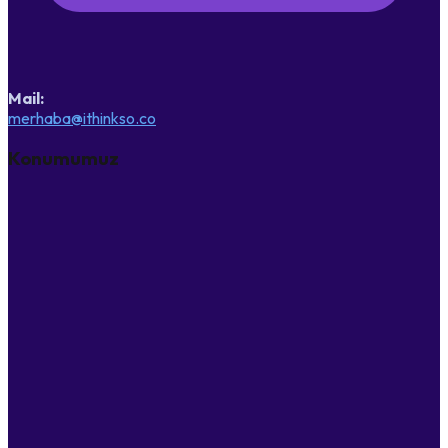
Mail:
merhaba@ithinkso.co
Konumumuz