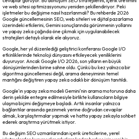
cevaplar görüyor. Bu dönüşüm SEO stratejilerini, içerik üretimini
ve web sitesi optimizasyonunu yeniden şekillendiriyor. Peki
işletmeler bu değişime nasıl hazırlanmalı? Bu rehberde 2026
Google güncellemesinin SEO, web siteleri ve dijital pazarlama
üzerindeki etkilerini, Gemini sonuçlarında görünmenin yollarını
ve yapay zeka çağında öne çıkmak için uygulanabilecek
stratejileri detaylı olarak ele alıyoruz.
Google, her yıl düzenlediği geliştirici konferansı Google I/O
etkinliklerinde teknoloji dünyasını etkileyecek yeniliklerini
duyuruyor. Ancak Google I/O 2026, son yılların en büyük
dönüşümlerinden birine sahne oldu. Çünkü bu kez yalnızca bir
algoritma güncellemesi değil, arama deneyiminin temel
mantığını değiştiren yapay zeka odaklı bir dönüşüm tanıtıldı.
Google'ın yapay zeka modeli Gemini'nin arama motoruna daha
derin şekilde entegre edilmesiyle birlikte kullanıcıların bilgiye
ulaşma biçimi değişmeye başladı. Artık insanlar yalnızca
bağlantılar arasında gezinmek yerine doğrudan cevaplar
almak, karşılaştırmalar yapmak ve hatta yapay zekayla sohbet
ederek araştırma yürütmek istiyor.
Bu değişim SEO uzmanlarından içerik üreticilerine, yerel