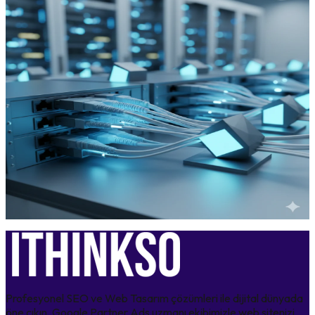
2026'da Pazarlamanın Yeni Kuralları: Yapay Zeka
Çağında Müşteri Yolculuğu
23 Haziran 2026
2026 Google Güncellemesi: Yapay Zeka Çağında SEO ve
Web Siteleri Nasıl Değişiyor?
15 Haziran 2026
SEO Hosting ile Dijital Ayak İzinizi Silin: Google
Sıralamalarında Görünmezlik Kalkanı
8 Şubat 2026
Profesyonel SEO ve Web Tasarım çözümleri ile dijital dünyada
öne çıkın. Google Partner Ads uzmanı ekibimizle web sitenizi